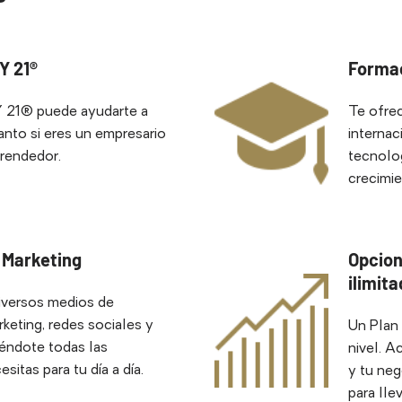
Y 21®
Formac
 21® puede ayudarte a
Te ofre
tanto si eres un empresario
internac
prendedor.
tecnolog
crecimie
 Marketing
Opcion
ilimit
diversos medios de
keting, redes sociales y
Un Plan 
iéndote todas las
nivel. A
sitas para tu día a día.
y tu neg
para llev