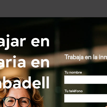
ajar en
aria en
Trabaja en la 
badell
Tu nombre
Tu teléfono