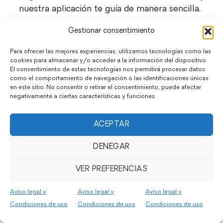
nuestra aplicación te guía de manera sencilla.
Concierta una visita a la hora que más te
Gestionar consentimiento
convenga en nuestra inmobiliaria en Sant Joan
Para ofrecer las mejores experiencias, utilizamos tecnologías como las
de Labritja. Con acceso directo al calendario,
cookies para almacenar y/o acceder a la información del dispositivo.
puedes programar la mejor hora para visitar ese
El consentimiento de estas tecnologías nos permitirá procesar datos
inmueble que tanto deseas. Con la app
como el comportamiento de navegación o las identificaciones únicas
en este sitio. No consentir o retirar el consentimiento, puede afectar
CENTURY 21, tu inmobiliaria en Sant Joan de
negativamente a ciertas características y funciones.
Labritja, planificar tus visitas es más fácil que
nunca.
ACEPTAR
DESCARGAR LA APP
DENEGAR
VER PREFERENCIAS
Si tienes alguna duda sobre nuestros servicios
Aviso legal y
Aviso legal y
Aviso legal y
inmobiliarios en Sant Joan de Labritja, ponte en
Condiciones de uso
Condiciones de uso
Condiciones de uso
contacto a través de este formulario