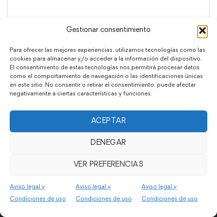
Gestionar consentimiento
Para ofrecer las mejores experiencias, utilizamos tecnologías como las
He leído y acepto la
declaración de privacidad
cookies para almacenar y/o acceder a la información del dispositivo.
El consentimiento de estas tecnologías nos permitirá procesar datos
como el comportamiento de navegación o las identificaciones únicas
en este sitio. No consentir o retirar el consentimiento, puede afectar
negativamente a ciertas características y funciones.
ACEPTAR
DENEGAR
VER PREFERENCIAS
Telf:
+34 670 903 346
Aviso legal y
Aviso legal y
Aviso legal y
C/ Peñaflorida, 3
Condiciones de uso
Condiciones de uso
Condiciones de uso
20004 Donostia-San Sebastian